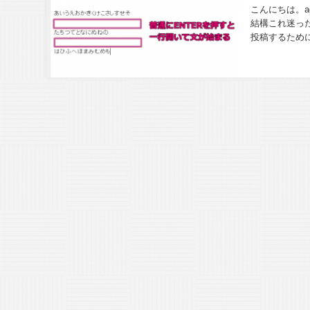
こんにちは。ao
結構これ迷っ
投稿するために
に改行して書き