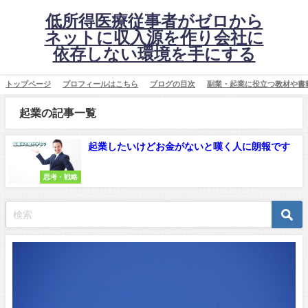
低所得医療従事者がゼロから
ネットに収入源を作り会社に
依存しない環境を手にする
トップページ
プロフィールはこちら
ブログの目次
副業・起業に役立つ教材や書
起業の記事一覧
起業したいけどお金がないと嘆く人に朗報です
思考・戦略