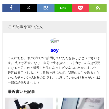
し
い
ウ
LINE
ィ
ン
ド
ウ
で
開
この記事を書いた人
き
ま
す)
aoy
こんにちわ。 私のブログに訪問していただきありがとうございま
す。 先々が不安になり、自分で生き抜いていく力がこの先は必要
になると思い色々模索した先にネットビジネスに出会いました。
最近は雇用されることに意味を感じれず、我慢の人生を送るくら
いならチャレンジあるのみです。 共感していただける方がいれば
一緒に頑張りましょう！
最近書いた記事