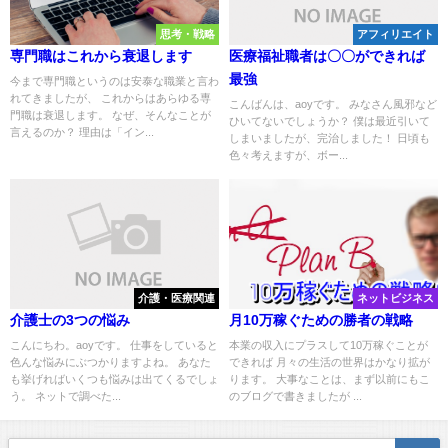
思考・戦略
アフィリエイト
専門職はこれから衰退します
医療福祉職者は〇〇ができれば
最強
今まで専門職というのは安泰な職業と言わ
れてきましたが、 これからはあらゆる専
こんばんは、aoyです。 みなさん風邪など
門職は衰退します。 なぜ、そんなことが
ひいてないでしょうか？ 僕は最近引いて
言えるのか？ 理由は「イン...
しまいましたが、完治しました！ 日頃も
色々考えますが、ボー...
介護・医療関連
ネットビジネス
介護士の3つの悩み
月10万稼ぐための勝者の戦略
こんにちわ。aoyです。 仕事をしていると
本業の収入にプラスして10万稼ぐことが
色んな悩みにぶつかりますよね。 あなた
できれば 月々の生活の世界はかなり拡が
も挙げればいくつも悩みは出てくるでしょ
ります。 大事なことは、まず以前にもこ
う。 ネットで調べた...
のブログで書きましたが ...