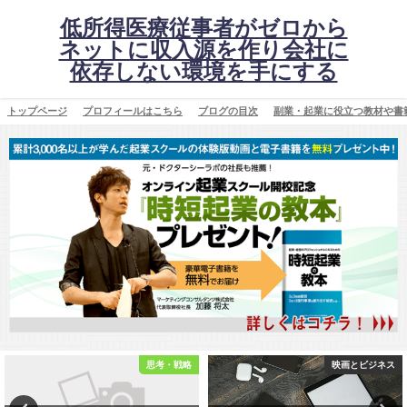
低所得医療従事者がゼロから
ネットに収入源を作り会社に
依存しない環境を手にする
トップページ
プロフィールはこちら
ブログの目次
副業・起業に役立つ教材や書
思考・戦略
映画とビジネス