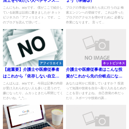
法士をやめたい人へチャンス到
ょう（準備③）
来
こんにちわ。aoyです。 僕がここで紹介し
ブログの準備が出来たら次に行うのは 検
ている副業は以前に書きましたが ネット
索エンジンへの登録です。 これは作った
ビジネスの「アフィリエイト」です。 こ
ブログのアクセスを増やすために 必要な
のブログを読んで頂いて...
作業になります。 言って...
アフィリエイト
ネットビジネス
【超重要】介護士や医療従事者
介護士や医療従事者はこんな投
はこれから「依存しない自立
資がこれから先の分岐点にな
（独立）した世界」が必要
る？
こんばんは、aoyです。 今回は記事の内容
あなたは何かに投資していますか？ 投資
が受け入れられない人も多いと思うので、
って知識や技術を自分へ取り入れるための
嫌になったり、ムカッときたら即閉じてく
ことを言いますよね。 自己啓発の本だっ
ださいね。^_^;...
たり、スポーツや技術の講...