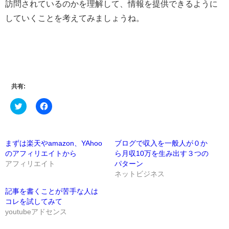
訪問されているのかを理解して、情報を提供できるように
していくことを考えてみましょうね。
共有:
Click
Facebook
to
で
share
共
on
有
Twitter
す
(新
る
まずは楽天やamazon、YAhoo
ブログで収入を一般人が０か
し
に
い
は
のアフィリエイトから
ら月収10万を生み出す３つの
ウ
ク
アフィリエイト
ィ
リ
パターン
ン
ッ
ネットビジネス
ド
ク
ウ
し
で
て
記事を書くことが苦手な人は
開
く
コレを試してみて
き
だ
ま
さ
youtubeアドセンス
す)
い
(新